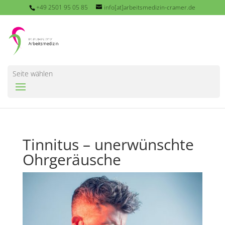
+49 2501 95 05 85
info[at]arbeitsmedizin-cramer.de
Seite wählen
Tinnitus – unerwünschte
Ohrgeräusche