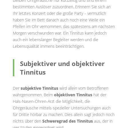
bleiben Ohrgeräusche nur kurzzeitig und sind einem
bestimmten Auslöser zuzuordnen. Erinnern Sie sich an
Ihr letztes Konzert oder die große Party – vermutlich
haben Sie im Bett danach auch noch eine Weile ein
Pfeifen im Ohr vernommen, das spätestens am nächsten
Morgen verschwunden war. Ein Tinnitus kann jedoch
auch ein lebenslanger Begleiter werden und die
Lebensqualität immens beeinträchtigen.
Subjektiver und objektiver
Tinnitus
Der
subjektive Tinnitus
wird allein vom Betroffenen
wahrgenommen. Beim
objektiven Tinnitus
hat der
Hals-Nasen-Ohren-Arzt die Möglichkeit, die
Ohrgeräusche mittels spezieller Untersuchungen auch
für Dritte hörbar zu machen. Dies allein sagt jedoch noch
nichts über den
Schweregrad des Tinnitus
aus, der in
vier Stufen eingeordnet wird.