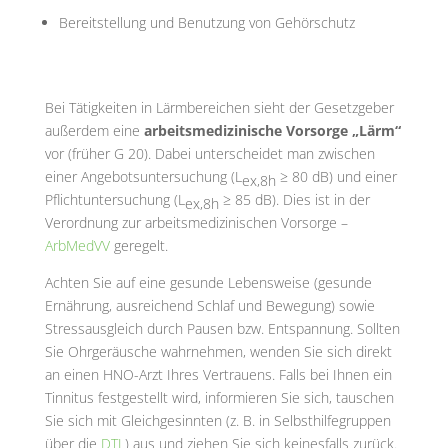
Bereitstellung und Benutzung von Gehörschutz
Bei Tätigkeiten in Lärmbereichen sieht der Gesetzgeber
außerdem eine
arbeitsmedizinische Vorsorge „Lärm“
vor (früher G 20). Dabei unterscheidet man zwischen
einer Angebotsuntersuchung (L
≥ 80 dB) und einer
ex,8h
Pflichtuntersuchung (L
≥ 85 dB). Dies ist in der
ex,8h
Verordnung zur arbeitsmedizinischen Vorsorge –
ArbMedVV
geregelt.
Achten Sie auf eine gesunde Lebensweise (gesunde
Ernährung, ausreichend Schlaf und Bewegung) sowie
Stressausgleich durch Pausen bzw. Entspannung. Sollten
Sie Ohrgeräusche wahrnehmen, wenden Sie sich direkt
an einen HNO-Arzt Ihres Vertrauens. Falls bei Ihnen ein
Tinnitus festgestellt wird, informieren Sie sich, tauschen
Sie sich mit Gleichgesinnten (z. B. in Selbsthilfegruppen
über die
DTL
) aus und ziehen Sie sich keinesfalls zurück.