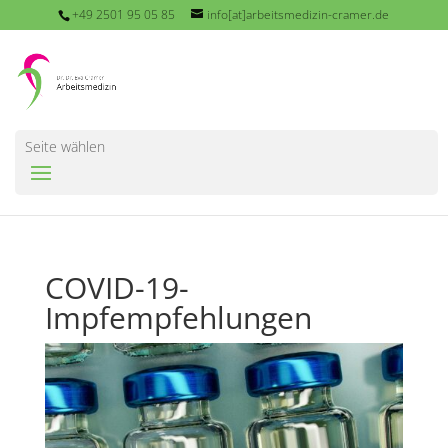
+49 2501 95 05 85
info[at]arbeitsmedizin-cramer.de
Seite wählen
COVID-19-
Impfempfehlungen