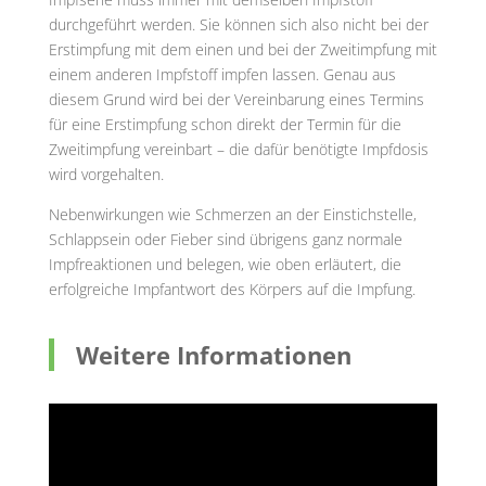
durchgeführt werden. Sie können sich also nicht bei der
Erstimpfung mit dem einen und bei der Zweitimpfung mit
einem anderen Impfstoff impfen lassen. Genau aus
diesem Grund wird bei der Vereinbarung eines Termins
für eine Erstimpfung schon direkt der Termin für die
Zweitimpfung vereinbart – die dafür benötigte Impfdosis
wird vorgehalten.
Nebenwirkungen wie Schmerzen an der Einstichstelle,
Schlappsein oder Fieber sind übrigens ganz normale
Impfreaktionen und belegen, wie oben erläutert, die
erfolgreiche Impfantwort des Körpers auf die Impfung.
Weitere Informationen