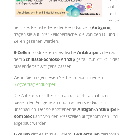
auf
und
zerklei
nern sie. Kleinste Teile der Fremdkörper (
Antigene
)
tragen sie auf ihrer Zelloberfläche, die von den B- und T-
Zellen gesehen werden.
B-Zellen
produzieren spezifische
Antikörper
, die nach
dem
Schlüssel-Schloss-Prinzip
genau zur Struktur des
präsentierten Antigens passen.
Wenn Sie mögen, lesen Sie hierzu auch meinen
Blogbeitrag Antikörper …
Die Antikörper heften sich an die perfekt zu ihnen
passenden Antigene an und machen sie dadurch
unschädlich. Der so entstehende
Antigen-Antikörper-
Komplex
kann von den Fresszellen aufgenommen und
abgebaut werden.
T-Zellen
gibt es in zwei Typen:
T-Killerzellen
zerstören