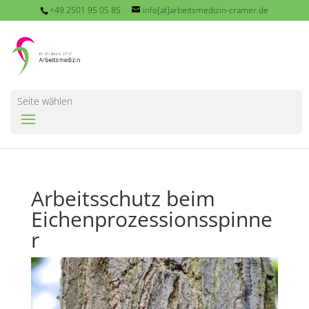
+49 2501 95 05 85
info[at]arbeitsmedizin-cramer.de
Seite wählen
Arbeitsschutz beim
Eichenprozessionsspinne
r